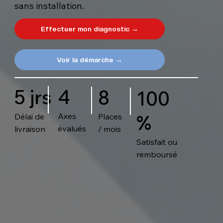
sans installation.
Effectuer mon diagnostic →
Voir la démarche →
4
5 jrs
8
100
%
Axes
Délai de
Places
évalués
livraison
/ mois
Satisfait ou
remboursé