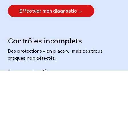
Effectuer mon diagnostic →
Contrôles incomplets
Des protections « en place »... mais des trous
critiques non détectés.
Improvisation en cas
de cyberattaque
Quand ça arrive, personne ne sait quoi faire,
ni dans quel ordre.
Continuité des affaires en péril
Sauvegardes, restauration, procédure de