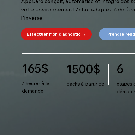
AppCare conçoit, automatise et intègre des s
votre environnement Zoho. Adaptez Zoho à vo
l'inverse.
Effectuer mon diagnostic →
Prendre ren
165$
6
1500$
/ heure · à la
étapes 
packs à partir de
demande
démarc