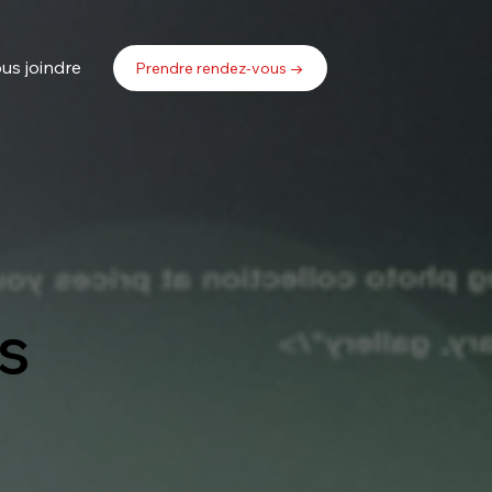
us joindre
Prendre rendez-vous →
s